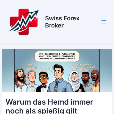
Zum
Inhalt
springen
Swiss Forex
Broker
Main
Men
Warum das Hemd immer
noch als spießig gilt