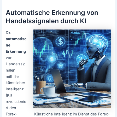
Automatische Erkennung von
Handelssignalen durch KI
Die
automatisc
he
Erkennung
von
Handelssig
nalen
mithilfe
künstlicher
Intelligenz
(KI)
revolutionie
rt den
Künstliche Intelligenz im Dienst des Forex-
Forex-